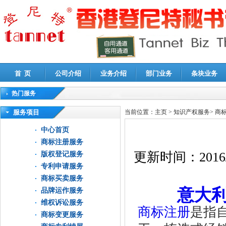
首 页
公司介绍
业务介绍
部门业务
条块业务
热门服务
高新技术企业认定审计
|
企业所得税汇算清缴申报鉴证
|
代理记账
|
深圳公司注销
|
财
服务项目
当前位置：
主页
>
知识产权服务
>
商
中心首页
商标注册服务
更新时间：
2016
版权登记服务
专利申请服务
商标买卖服务
意大
品牌运作服务
维权诉讼服务
商标注册
是指
商标变更服务