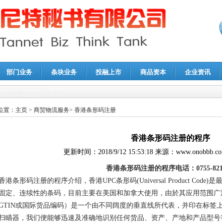
部门业务
条块业务
投融上市
商品资本
企业资讯
报鉴证
|
代理记账
|
深圳公司注销
|
财务顾问
|
税务咨询
位置：
主页
>
商贸物流服务
>
香港条形码注册
香港条形码注册的程序
更新时间：
2018/9/12 15:53:18
来源：
www.onobbb.c
香港条形码注册的程序
电话：
0755-82
香港条形码注册的程序介绍，
香港
UPC条形码(Universal Product
固定、连续性的条码，目前主要在美国和加拿大使用，由於其应用范围广
GTIN或国际货品编码）是一个由不同阔度的垂直线所代表，并印在标签
扫瞄器，我们便能够迅速及准确地识别任何货品、资产、产地和产品型号