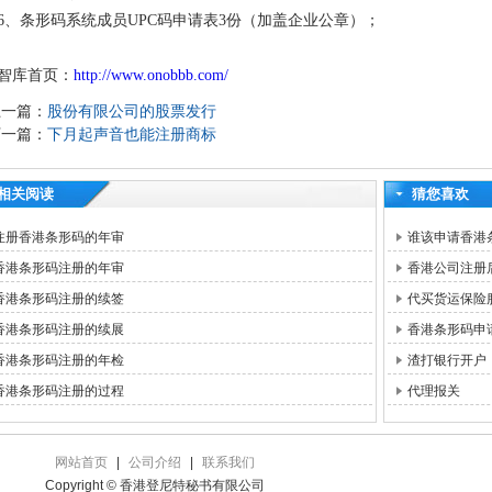
6
、
条形码系统成员
UPC
码申请表
3
份（加盖企业公章）；
智库首页：
http://www.onobbb.com/
上一篇：
股份有限公司的股票发行
下一篇：
下月起声音也能注册商标
相关阅读
猜您喜欢
注册香港条形码的年审
谁该申请香港
香港条形码注册的年审
香港公司注册
香港条形码注册的续签
代买货运保险
香港条形码注册的续展
香港条形码申
香港条形码注册的年检
渣打银行开户
香港条形码注册的过程
代理报关
网站首页
|
公司介绍
|
联系我们
Copyright © 香港登尼特秘书有限公司