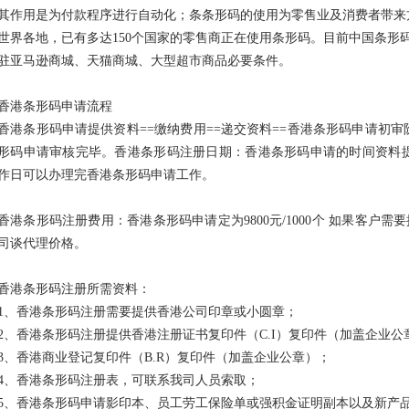
其作用是为付款程序进行自动化；条条形码的使用为零售业及消费者带来
世界各地，已有多达150个国家的零售商正在使用条形码。目前中国条形
驻亚马逊商城、天猫商城、大型超市商品必要条件。
香港条形码申请流程
香港条形码申请提供资料==缴纳费用==递交资料==香港条形码申请初审
形码申请审核完毕。香港条形码注册日期：香港条形码申请的时间资料提供
作日可以办理完香港条形码申请工作。
香港条形码注册费用：香港条形码申请定为9800元/1000个 如果客户
司谈代理价格。
香港条形码注册所需资料：
1、香港条形码注册需要提供香港公司印章或小圆章；
2、香港条形码注册提供香港注册证书复印件（C.I）复印件（加盖企业公
3、香港商业登记复印件（B.R）复印件（加盖企业公章）；
4、香港条形码注册表，可联系我司人员索取；
5
、
香港条形码申请影印本、员工劳工保险单或强积金证明副本以及新产