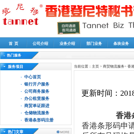
首 页
公司介绍
业务介绍
部门业务
条块业务
热门服务
高新技术企业认定审计
|
企业所得税汇算清缴申报鉴证
|
代理记账
|
深圳公司注销
|
财
服务项目
当前位置：
主页
>
商贸物流服务
>
香
中心首页
银行开户服务
更新时间：
2018
公司商务服务
办公租赁服务
商贸单证跟进
仓储物流服务
香港条
香港条形码注册
香港条形码申
热门文章