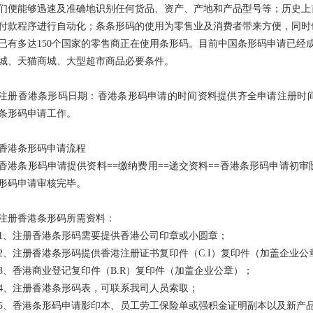
们便能够迅速及准确地识别任何货品、资产、产地和产品型号等；历史上
付款程序进行自动化；条条形码的使用为零售业及消费者带来方便，同时
已有多达150个国家的零售商正在使用条形码。目前中国条形码申请已经
城、天猫商城、大型超市商品必要条件。
注册香港条形码日期：香港条形码申请的时间资料提供齐全申请注册时间一
条形码申请工作。
香港条形码申请流程
香港条形码申请提供资料==缴纳费用==递交资料==香港条形码申请初审
形码申请审核完毕。
注册香港条形码所需资料：
1、注册香港条形码需要提供香港公司印章或小圆章；
2、注册香港条形码提供香港注册证书复印件（C.I）复印件（加盖企业
3、香港商业登记复印件（B.R）复印件（加盖企业公章）；
4、注册香港条形码表，可联系我司人员索取；
5
、
香港条形码申请影印本、员工劳工保险单或强积金证明副本以及新产