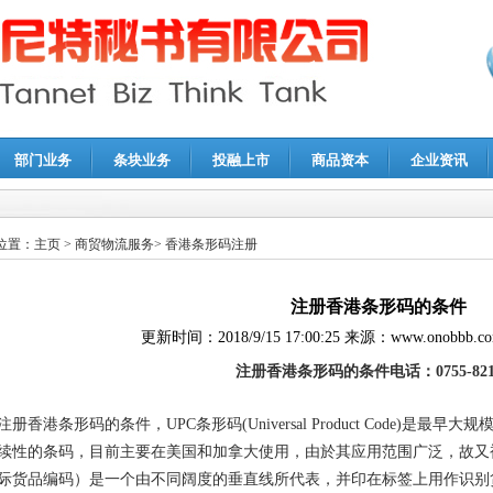
部门业务
条块业务
投融上市
商品资本
企业资讯
报鉴证
|
代理记账
|
深圳公司注销
|
财务顾问
|
税务咨询
位置：
主页
>
商贸物流服务
>
香港条形码注册
注册香港条形码的条件
更新时间：
2018/9/15 17:00:25
来源：
www.onobbb.c
注册香港条形码的条件
电话：
0755-82
注册香港条形码的条件，UPC条形码(Universal Product Code)
续性的条码，目前主要在美国和加拿大使用，由於其应用范围广泛，故又被
际货品编码）是一个由不同阔度的垂直线所代表，并印在标签上用作识别