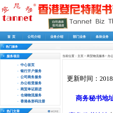
首 页
公司介绍
业务介绍
部门业务
条块业务
热门服务
高新技术企业认定审计
|
企业所得税汇算清缴申报鉴证
|
代理记账
|
深圳公司注销
|
财
服务项目
当前位置：
主页
>
商贸物流服务
>
办
中心首页
银行开户服务
更新时间：
2018
公司商务服务
办公租赁服务
商贸单证跟进
仓储物流服务
商务秘书
地
香港条形码注册
热门文章