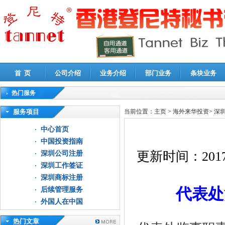
首 页
公司介绍
业务介绍
部门业务
条块业务
热门服务
高新技术企业认定审计
|
企业所得税汇算清缴申报鉴证
|
代理记账
|
深圳公司注销
|
财
服务项目
当前位置：
主页
>
海外来华投资
>
深
中心首页
中国投资指南
更新时间：
2017
深圳公司注册
深圳工作签证
深圳商标注册
代表处
后续管理服务
外国人在中国
热门文章