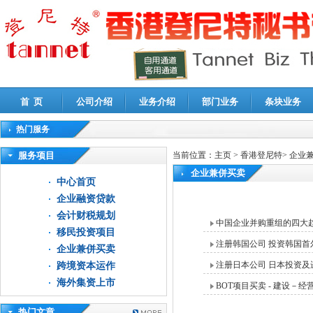
首 页
公司介绍
业务介绍
部门业务
条块业务
热门服务
高新技术企业认定审计
|
企业所得税汇算清缴申报鉴证
|
代理记账
|
深圳公司注销
|
财
服务项目
当前位置：
主页
>
香港登尼特
>
企业
企业兼併买卖
中心首页
企业融资贷款
会计财税规划
中国企业并购重组的四大
移民投资项目
注册韩国公司 投资韩国首
企业兼併买卖
注册日本公司 日本投资及
跨境资本运作
海外集资上市
BOT项目买卖 - 建设－
热门文章