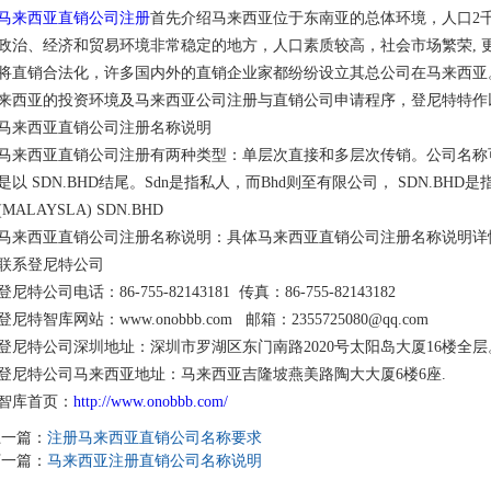
马来西亚直销公司注册
首先介绍马来西亚位于东南亚的总体环境，人口2千
政治、经济和贸易环境非常稳定的地方，人口素质较高，社会市场繁荣, 
将直销合法化，许多国内外的直销企业家都纷纷设立其总公司在马来西亚
来西亚的投资环境及马来西亚公司注册与直销公司申请程序，登尼特特作
马来西亚直销公司注册名称说明
马来西亚直销公司注册有两种类型：单层次直接和多层次传销。公司名称
是以 SDN.BHD结尾。Sdn是指私人，而Bhd则至有限公司， SDN.BHD是
(MALAYSLA) SDN.BHD
马来西亚直销公司注册名称说明：具体马来西亚直销公司注册名称说明详
联系登尼特公司
登尼特公司电话：86-755-82143181 传真：86-755-82143182
登尼特智库网站：www.onobbb.com 邮箱：2355725080@qq.com
登尼特公司深圳地址：深圳市罗湖区东门南路2020号太阳岛大厦16楼全层
登尼特公司马来西亚地址：马来西亚吉隆坡燕美路陶大大厦6楼6座.
智库首页：
http://www.onobbb.com/
上一篇：
注册马来西亚直销公司名称要求
下一篇：
马来西亚注册直销公司名称说明