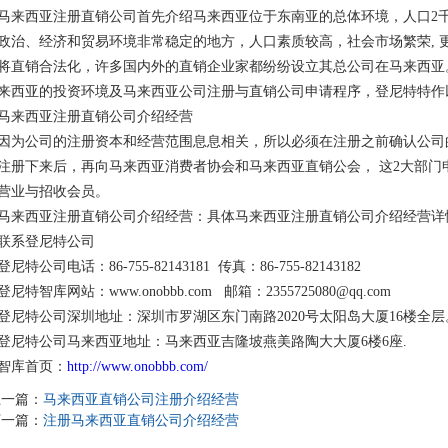
马来西亚注册直销公司首先介绍马来西亚位于东南亚的总体环境，人口2千
政治、经济和贸易环境非常稳定的地方，人口素质较高，社会市场繁荣, 
将直销合法化，许多国内外的直销企业家都纷纷设立其总公司在马来西亚
来西亚的投资环境及马来西亚公司注册与直销公司申请程序，登尼特特作
马来西亚注册直销公司介绍经营
因为公司的注册资本和经营范围息息相关，所以必须在注册之前确认公司
注册下来后，再向马来西亚消费者协会和马来西亚直销公会， 这2大部门
营业与招收会员。
马来西亚注册直销公司介绍经营：具体马来西亚注册直销公司介绍经营详
联系登尼特公司
登尼特公司电话：86-755-82143181 传真：86-755-82143182
登尼特智库网站：www.onobbb.com 邮箱：2355725080@qq.com
登尼特公司深圳地址：深圳市罗湖区东门南路2020号太阳岛大厦16楼全层
登尼特公司马来西亚地址：马来西亚吉隆坡燕美路陶大大厦6楼6座.
智库首页：
http://www.onobbb.com/
上一篇：
马来西亚直销公司注册介绍经营
下一篇：
注册马来西亚直销公司介绍经营