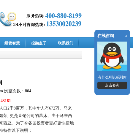
在线咨询
x
经管智慧
投融点子
联系我们
有什么可以帮到你
料
点击咨询
om
浏览次数：804
43181
口2千8百万，其中华人有672万。马来
荣, 更是直销公司的温床。由于马来西
来西亚。为了令各国投资者更好更快捷地
特特作以下说明：