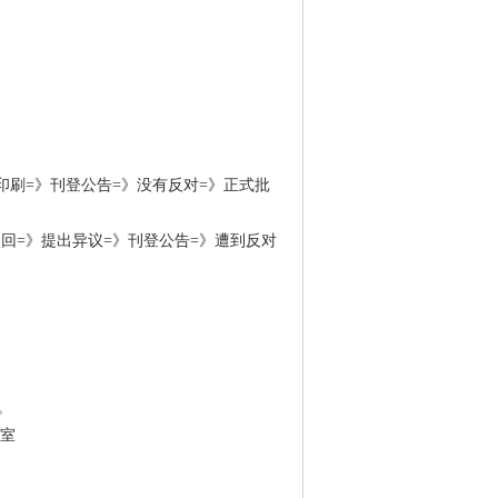
印刷=》刊登公告=》没有反对=》正式批
回=》提出异议=》刊登公告=》遭到反对
。
3室