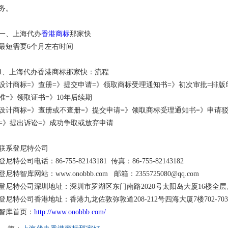
务。
一、上海代办
香港商标
那家快
最短需要6个月左右时间
1、上海代办香港商标那家快：流程
设计商标=》查册=》提交申请=》领取商标受理通知书=》初次审批=排版
准=》领取证书=》10年后续期
设计商标=》查册或不查册=》提交申请=》领取商标受理通知书=》申请驳
=》提出诉讼=》成功争取或放弃申请
联系登尼特公司
登尼特公司电话：86-755-82143181 传真：86-755-82143182
登尼特智库网站：www.onobbb.com 邮箱：2355725080@qq.com
登尼特公司深圳地址：深圳市罗湖区东门南路2020号太阳岛大厦16楼全层
登尼特公司香港地址：香港九龙佐敦弥敦道208-212号四海大厦7楼702-70
智库首页：
http://www.onobbb.com/