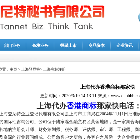
部门业务
条块业务
投融上市
商品资本
企业资讯
报鉴证
|
代理记账
|
深圳公司注销
|
财务顾问
|
税务咨询
位置：
主页
>
上海登尼特
>
上海商标注册
上海代办香港商标那家快
更新时间：
2020/3/19 14:13:11
来源：
www.onobbb.c
上海代办
香港商标
那家快电话：02
上海登尼特企业登记代理有限公司是上海市工商局在2004年11月1日批
的国际性咨询公司。公司位于陆家嘴金融贸易区黄金地段，是一家集合海
各地的注册会计师、财务策划师、税务师、评估师、审计师、工程师、商
及资深的行业顾问组成。公司急客户之所急，办客户之所需，为企业提供