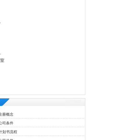
。
。
3室
注册概念
公司条件
计划书流程