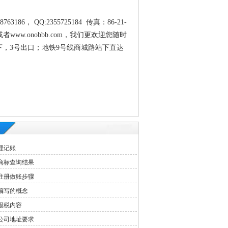
， QQ:2355725184 传真：86-21-
ry.com或者www.onobbb.com，我们更欢迎您随时
下，3号出口；地铁9号线商城路站下直达
理记账
商标查询结果
注册做账步骤
编写的概念
报税内容
公司地址要求