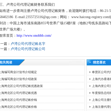
三、卢湾公司代理记账财务联系我们
如有进一步查询注册卢湾公司代理记账财务，欢迎随时拨打电话：86-21-58763186
58402186 E-mail:2355725116@qq.com；网站： www.haicong-regist
到访：中国上海市浦东南路855号世界广场15楼F座（地铁2号线东昌路站
世界广场大楼）。
智库首页：
http://www.onobbb.com/
上一篇：
卢湾公司代理记账名字
下一篇：
卢湾公司代理记账公司
相关阅读
猜您喜欢
上海编写商业计划书介绍规定
奉贤区公司代
上海编写商业计划书介绍政策
上海代办香港
上海闸北区公司代理记账优惠政策
上海内资公司
上海闸北区公司代理记账优惠
年度报告总结
上海闸北区公司代理记账价钱
上海公司注册
上海闸北区公司代理记账价格
上海注册代理