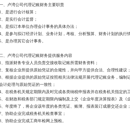
一、卢湾公司代理记账财务主要职责
1、是进行会计核算；
2、是实行会计监督；
3、是拟订本单位办理会计事务的具体办法；
4、是参与拟订经济计划、业务计划，考核、分析预算、财务计划的执行
5、是办理其它会计事务。
二、卢湾公司代理记账财务提供服务内容
1、指派财务专业人员负责交接收取记账所需财务资料；
2、复核企业所提供原始凭证的合规性，并向甲方提供合法、合理性建议
3、根据企业提供的原始凭证按照相关法律法规开展代理记账业务，编制
会计处理与原始凭证的一致性；
4、在税务机关规定期限内及时完成各类纳税申报表并在税务机关指定的
5、在财政和税务部门规定期限内编制及上交《企业年度决算报表》及《
6、年度终了，将企业该年度的各类凭证、账簿、报表装订成册交还企业
7、协助企业完成税务机关检查事宜；
8、协助企业完成工商年检网上预检。