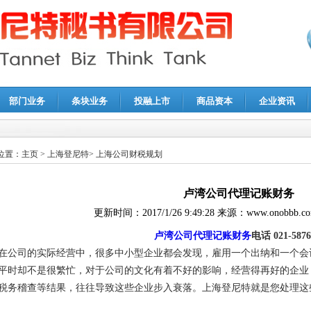
部门业务
条块业务
投融上市
商品资本
企业资讯
报鉴证
|
代理记账
|
深圳公司注销
|
财务顾问
|
税务咨询
位置：
主页
>
上海登尼特
>
上海公司财税规划
卢湾公司代理记账财务
更新时间：
2017/1/26 9:49:28
来源：
www.onobbb.c
卢湾公司代理记账财务
电话 021-5876
在公司的实际经营中，很多中小型企业都会发现，雇用一个出纳和一个会
平时却不是很繁忙，对于公司的文化有着不好的影响，经营得再好的企业
税务稽查等结果，往往导致这些企业步入衰落。上海登尼特就是您处理这