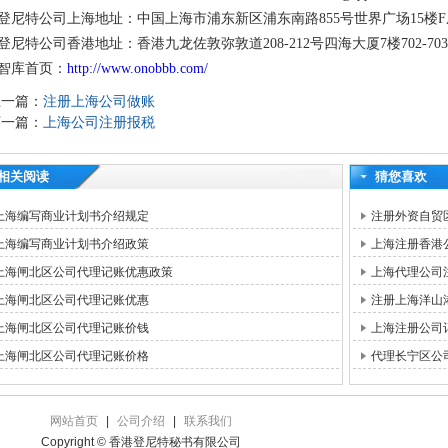
登尼特公司上海地址：中国上海市浦东新区浦东南路855号世界广场15楼F
登尼特公司香港地址：香港九龙佐敦弥敦道208-212号四海大厦7楼702-70
智库首页：
http://www.onobbb.com/
上一篇：
注册上海公司做账
下一篇：
上海公司注册报税
相关阅读
猜您喜欢
上海编写商业计划书介绍规定
注册外资自贸
上海编写商业计划书介绍政策
上海注册香港
上海闸北区公司代理记账优惠政策
上海代理公司
上海闸北区公司代理记账优惠
注册上海洋山
上海闸北区公司代理记账价钱
上海注册公司
上海闸北区公司代理记账价格
代理长宁区公
网站首页
|
公司介绍
|
联系我们
Copyright © 香港登尼特秘书有限公司