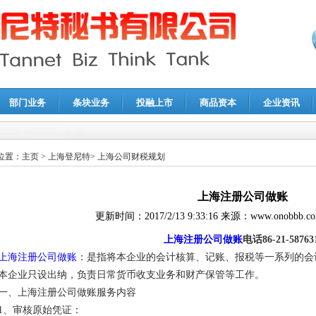
部门业务
条块业务
投融上市
商品资本
企业资讯
报鉴证
|
代理记账
|
深圳公司注销
|
财务顾问
|
税务咨询
位置：
主页
>
上海登尼特
>
上海公司财税规划
上海注册公司做账
更新时间：
2017/2/13 9:33:16
来源：
www.onobbb.c
上海注册公司做账
电话86-21-58763
上海注册公司做账
：是指将本企业的会计核算、记账、报税等一系列的会
本企业只设出纳，负责日常货币收支业务和财产保管等工作。
一、上海注册公司做账服务内容
1、审核原始凭证：