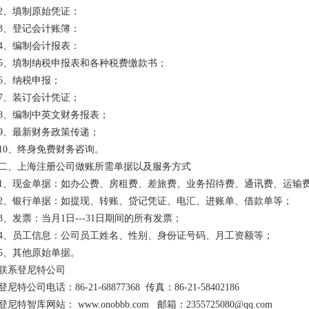
2、填制原始凭证：
3、登记会计账簿：
4、编制会计报表：
5、填制纳税申报表和各种税费缴款书；
6、纳税申报；
7、装订会计凭证；
8、编制中英文财务报表；
9、最新财务政策传递；
10、终身免费财务咨询。
二、上海注册公司做账所需单据以及服务方式
1、现金单据：如办公费、房租费、差旅费、业务招待费、通讯费、运输
2、银行单据：如提现、转账、贷记凭证、电汇、进账单、借款单等；
3、发票：当月1日---31日期间的所有发票；
4、员工信息：公司员工姓名、性别、身份证号码、月工资额等；
5、其他原始单据。
联系登尼特公司
登尼特公司电话：86-21-68877368 传真：86-21-58402186
登尼特智库网站： www.onobbb.com 邮箱：2355725080@qq.com