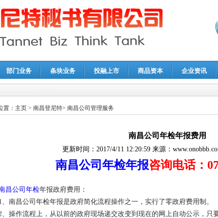
部门业务
条块业务
投融上市
商品资本
企业资讯
报鉴证
|
代理记账
|
深圳公司注销
|
财务顾问
|
税务咨询
位置：
主页
>
南昌登尼特
>
南昌公司管理服务
南昌公司年检年报费用
更新时间：
2017/4/11 12:20:59
来源：
www.onobbb.c
南昌公司年检年报
咨询电话：0791
南昌公司年检
年报政府费用：
1、南昌公司年检年报是政府简化流程操作之一，实行了零政府费用制。
2、操作流程上，从以前的政府现场递交改变到现在的网上自动公示，只