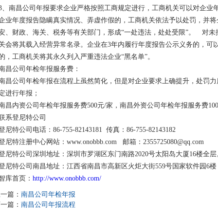
3、南昌公司年报要求企业严格按照工商规定进行，工商机关可以对企业
企业年度报告隐瞒真实情况、弄虚作假的，工商机关依法予以处罚，并将
安、财政、海关、税务等有关部门，形成“一处违法，处处受限”。 对
关会将其载入经营异常名录。企业在3年内履行年度报告公示义务的，可
的，工商机关将其永久列入严重违法企业“黑名单”。
南昌公司年检年报服务费：
南昌公司年检年报在流程上虽然简化，但是对企业要求上确提升，处罚力
定进行年报；
南昌内资公司年检年报服务费500元/家，南昌外资公司年检年报服务费100
联系登尼特公司
登尼特公司电话：86-755-82143181 传真：86-755-82143182
登尼特注册中心网站：www.onobbb.com 邮箱：2355725080@qq.com
登尼特公司深圳地址：深圳市罗湖区东门南路2020号太阳岛大厦16楼全层
登尼特公司南昌地址：江西省南昌市高新区火炬大街559号国家软件园6楼
智库首页：
http://www.onobbb.com/
上一篇：
南昌公司年检年报
下一篇：
南昌公司年报流程