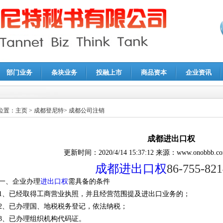
部门业务
条块业务
投融上市
商品资本
企业资讯
报鉴证
|
代理记账
|
深圳公司注销
|
财务顾问
|
税务咨询
位置：
主页
>
成都登尼特
>
成都公司注销
成都进出口权
更新时间：
2020/4/14 15:37:12
来源：
www.onobbb.c
成都进出口权
86-755-82
一、企业办理
进出口权
需具备的条件
1、已经取得工商营业执照，并且经营范围提及进出口业务的；
2、已办理国、地税税务登记，依法纳税；
3、已办理组织机构代码证。