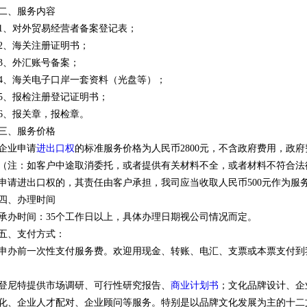
二、服务内容
1、对外贸易经营者备案登记表；
2、海关注册证明书；
3、外汇账号备案；
4、海关电子口岸一套资料（光盘等）；
5、报检注册登记证明书；
6、报关章，报检章。
三、服务价格
企业申请
进出口权
的标准服务价格为人民币2800元，不含政府费用，政
（注：如客户中途取消委托，或者提供有关材料不全，或者材料不符合法
申请进出口权的，其责任由客户承担，我司应当收取人民币500元作为服
四、办理时间
承办时间：35个工作日以上，具体办理日期视公司情况而定。
五、支付方式：
申办前一次性支付服务费。欢迎用现金、转账、电汇、支票或本票支付到
登尼特提供市场调研、可行性研究报告、
商业计划书
；文化品牌设计、企
化、企业人才配对、企业顾问等服务。特别是以品牌文化发展为主的十二