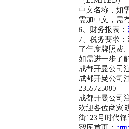
（LIMITE
中文名称，如需
需加中文，需
6、财务报表：
7、税务要求
了年度牌照费
如需进一步了
成都开曼公司
成都开曼公司注册咨
2355725080
成都开曼公司注册
欢迎各位商家
街123号时代锋
智库首页：
htt