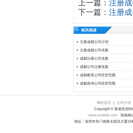
上一篇：
注册成
下一篇：
注册成
相关阅读
注册成都公司介绍
注册成都公司优惠
成都注册公司优惠
成都公司注册优惠
成都教育公司经营范围
成都咨询公司经营范围
网站首页
|
公司介绍
Copyright © 香港登
www.onobbb.com
热线电话：
地址：深圳市东门南路太阳岛大厦16