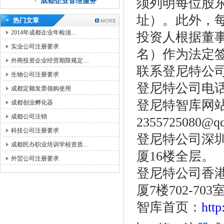
须列明每位股
成都企业管理服务
址）。此外，
热门文章
2014年成都企业年检须…
投资人根据董事
实业公司注册要求
名）作为法定
外商投资企业经营期限规定…
联系登尼特公
生物公司注册要求
登尼特公司电话：86
成都定额发票领购使用
登尼特智库网站：w
成都创业孵化器
成都公司注销
2355725080@q
科技公司注册要求
登尼特公司深圳
成都民办职业培训学校资质…
厦16楼全层。
外贸公司注册要求
登尼特公司香港
厦7楼702-703
智库首页：
htt