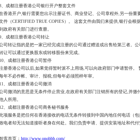
8、成都注册香港公司银行开户整套文件
在香港开户,银行需要您出示注册证书、商业登记、公司章程外,另一份重
文件（CERTIFIED TRUE COPIES）。 这套文件由我们来提供,银
到政府有关部门进行查册。
9、成都注册香港公司转让
公司转让指的是把一家已经完成注册的公司通过赠送或出售给第三者。公
转让可以通过更换股东或转移股份来完成。
10、成都注册香港公司暂停
注册香港公司以后,如果觉得暂时派不上用场,可以向政府部门申请暂停。 
每年不必作帐、审计、报税,但每年必须照样年审。
11、成都注册香港公司撤消
公司撤消的意思是无条件停止营业,在政府有关部门注销所有的登记,并缴
他人所用。
12、成都注册香港公司商务秘书服务
此项服务是把任何在香港接收的电话无条件转接到中国内地任何电话（包括
致电者却无法知道接听者身在何处。我们负责申请、提供安装地址和代付
智库首页：
http://www.onobbb.com/