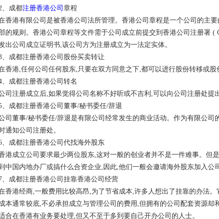
2、成都
注册香港公司
章程
在香港有限公司是被香港公司法所管理。香港公司章程是一个公司的主要
部的规则。香港公司章程等文件需于公司成立前提交到香港公司注册署 ( CR )
发出公司成立证明书,该公司方为注册成立为一法定实体。
3、成都注册香港公司股份买卖转让
在香港,任何公司任何股东,只要在双方同意之下,都可以进行股份转移或股
4、成都注册香港公司转名
公司注册成立后,如果觉得公司名称不好听或不吉利,可以向公司注册处提
5、成都注册香港公司董事/秘书委任/辞退
公司董事/秘书委任/辞退是有限公司经常发生的商业活动。作为有限公司的
时通知公司注册处。
6、成都注册香港公司代找海外股东
香港成立公司要求最少两位股东,这对一般的创业者并不是一件难事。但是
到中国内地办厂或搞什么合资企业,因此,他们一般会邀请海外股东加入公
7、成都注册香港公司挂靠香港公司经营
在香港经商,一般费用比较高昂,为了节省成本,许多人想出了挂靠的办法。
成本通常较底,不必承担成立与管理公司的费用,但拥有的公司配套资源却
适合在香港有业务要处理,但又不至于多到要自己开办公司的人士。