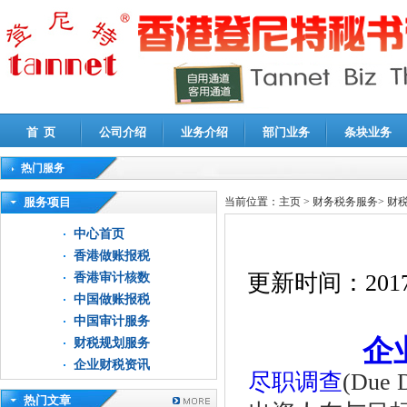
首 页
公司介绍
业务介绍
部门业务
条块业务
热门服务
高新技术企业认定审计
|
企业所得税汇算清缴申报鉴证
|
代理记账
|
深圳公司注销
|
财
服务项目
当前位置：
主页
>
财务税务服务
>
财
中心首页
香港做账报税
更新时间：
2017
香港审计核数
中国做账报税
中国审计服务
企
财税规划服务
企业财税资讯
尽职调查
(Du
热门文章