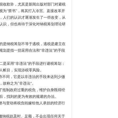
税收欺诈，尤其是新闻出版对部门对避税
视为“禁书”，将其打入冷宫。直接改革开
，人们的认识才逐渐发生了一些改变，从
认识，但也有待于深化对纳税筹划理论研
的是纳税筹划不等于逃税，逃税是建立在
规划是指一切采用合法和“非违法”的手段
二是采用“非违法”的手段进行避税筹划；
人帐目，实现涉税零风险。
划亦不同，它是以非违法的手段来达到少缴
故称之为”非违法“。
为了抵制政府过重的税负，维护自身既得经
后，找到的更为有效的规避的办法。
调整与变动将税负转嫁给他人承担的经济行
，缴纳税款及时、足额，不会出现任何关于