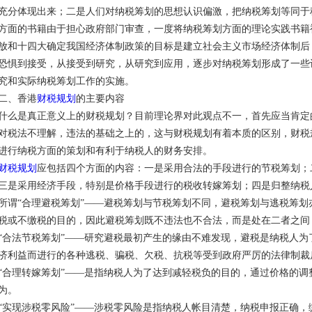
充分体现出来；二是人们对纳税筹划的思想认识偏激，把纳税筹划等同于
方面的书籍由于担心政府部门审查，一度将纳税筹划方面的理论实践书籍
放和十四大确定我国经济体制政策的目标是建立社会主义市场经济体制后
恐惧到接受，从接受到研究，从研究到应用，逐步对纳税筹划形成了一些
究和实际纳税筹划工作的实施。
二、香港
财税规划
的主要内容
什么是真正意义上的财税规划？目前理论界对此观点不一，首先应当肯定
对税法不理解，违法的基础之上的，这与财税规划有着本质的区别，财税
进行纳税方面的策划和有利于纳税人的财务安排。
财税规划
应包括四个方面的内容：一是采用合法的手段进行的节税筹划；
三是采用经济手段，特别是价格手段进行的税收转嫁筹划；四是归整纳税
所谓“合理避税筹划”——避税筹划与节税筹划不同，避税筹划与逃税筹
税或不缴税的目的，因此避税筹划既不违法也不合法，而是处在二者之间，
“合法节税筹划”——研究避税最初产生的缘由不难发现，避税是纳税人
济利益而进行的各种逃税、骗税、欠税、抗税等受到政府严厉的法律制裁
“合理转嫁筹划”——是指纳税人为了达到减轻税负的目的，通过价格的
为。
“实现涉税零风险”——涉税零风险是指纳税人帐目清楚，纳税申报正确