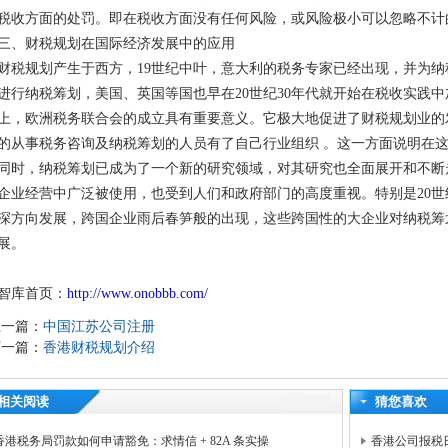
税收方面的处罚。即在税收方面没有任何风险，或风险极小可以忽略不计
三、财税规划在国际经济发展中的应用
财税规划产生于西方，19世纪中叶，意大利的税务专家已经出现，并为
进行纳税筹划，美国、英国等国也早在20世纪30年代就开始在税收实践
上，欧洲税务联合会的成立具有重要意义。它极大地促进了财税规划业的发
的从事税务咨询及纳税筹划的人员有了自己行业组织 。这一方面说明在
同时，纳税筹划已成为了一个新的研究领域，对其研究也全面展开和不断
企业经营中广泛被使用，也受到人们和政府部门的高度重视。特别是20世
深方向发展，跨国企业雨后春笋般的出现，这些跨国性的大企业对纳税筹
展。
智库首页：
http://www.onobbb.com/
上一篇：
中国江苏公司注册
下一篇：
香港财税规划介绍
相关阅读
猜您喜欢
香港税务局罚款如何申请豁免：求情信 + 82A 条实操
香港公司报税