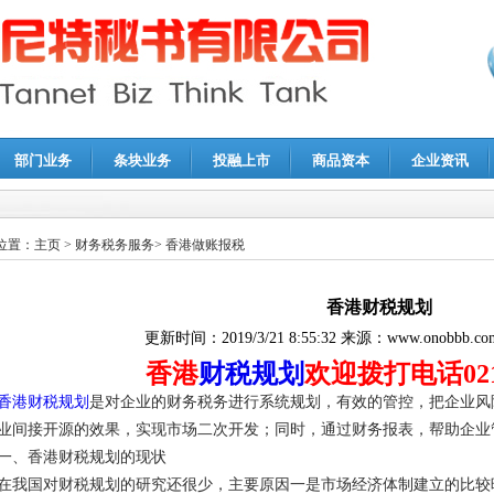
部门业务
条块业务
投融上市
商品资本
企业资讯
报鉴证
|
代理记账
|
深圳公司注销
|
财务顾问
|
税务咨询
位置：
主页
>
财务税务服务
>
香港做账报税
香港财税规划
更新时间：
2019/3/21 8:55:32
来源：
www.onobbb.co
香港
财税规划
欢迎拨打电话021-
香港财税规划
是对企业的财务税务进行系统规划，有效的管控，把企业风
业间接开源的效果，实现市场二次开发；同时，通过财务报表，帮助企业
一、香港财税规划的现状
在我国对财税规划的研究还很少，主要原因一是市场经济体制建立的比较