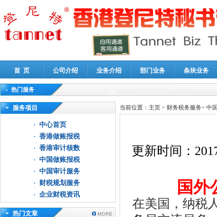
首 页
公司介绍
业务介绍
部门业务
条块业务
热门服务
高新技术企业认定审计
|
企业所得税汇算清缴申报鉴证
|
代理记账
|
深圳公司注销
|
财
服务项目
当前位置：
主页
>
财务税务服务
>
中
中心首页
香港做账报税
更新时间：
2017
香港审计核数
中国做账报税
中国审计服务
国外公
财税规划服务
企业财税资讯
在美国，纳税
热门文章