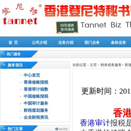
首 页
公司介绍
业务介绍
部门业务
条块业务
热门服务
高新技术企业认定审计
|
企业所得税汇算清缴申报鉴证
|
代理记账
|
深圳公司注销
|
财
服务项目
当前位置：
主页
>
财务税务服务
>
香
中心首页
香港做账报税
更新时间：
201
香港审计核数
中国做账报税
中国审计服务
香
财税规划服务
企业财税资讯
香港审计
报税
热门文章