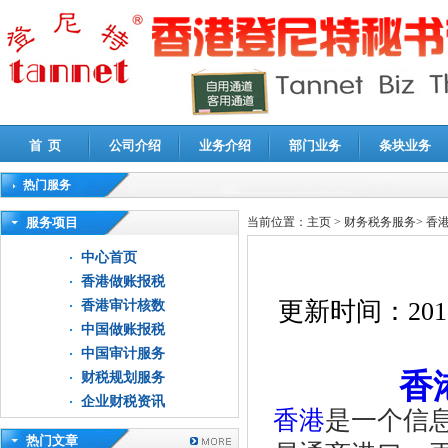
首 页
公司介绍
业务介绍
部门业务
条块业务
热门服务
高新技术企业认定审计
|
企业所得税汇算清缴申报鉴证
|
代理记账
|
深圳公司注销
|
财
服务项目
当前位置：
主页
>
财务税务服务
>
香
中心首页
香港做账报税
更新时间：
201
香港审计核数
中国做账报税
中国审计服务
香
财税规划服务
企业财税资讯
香港
是一个信
热门文章