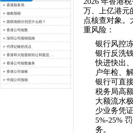
2026 年香
香港税务局
万、上亿港元
做账报税
点核查对象。
国税地税分别交什么税？
重风险：
香港公司核数
深圳公司报税指南
银行风控
代理记账的优点
银行反洗钱
香港和大陆股权转让和股息…
快进快出
香港公司核数服务
户年检、
香港公司做账
银行可直
中国公司报税
税务局高
大额流水
少业务凭证
5%-25
务。