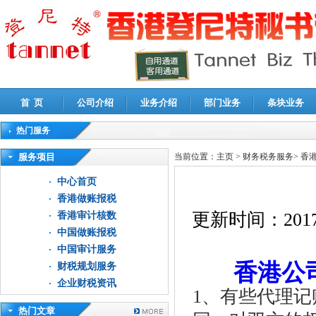
首 页
公司介绍
业务介绍
部门业务
条块业务
热门服务
高新技术企业认定审计
|
企业所得税汇算清缴申报鉴证
|
代理记账
|
深圳公司注销
|
财
服务项目
当前位置：
主页
>
财务税务服务
>
香
中心首页
香港做账报税
更新时间：
2017
香港审计核数
中国做账报税
中国审计服务
香港公
财税规划服务
企业财税资讯
1、有些代理
热门文章