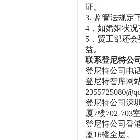
证。
3. 监管法规
4．如婚姻状
5．贸工部还会
益。
联系登尼特公
登尼特公司电话：86
登尼特智库网
2355725080@q
登尼特公司深圳
厦7楼702-703
登尼特公司香港
厦16楼全层。