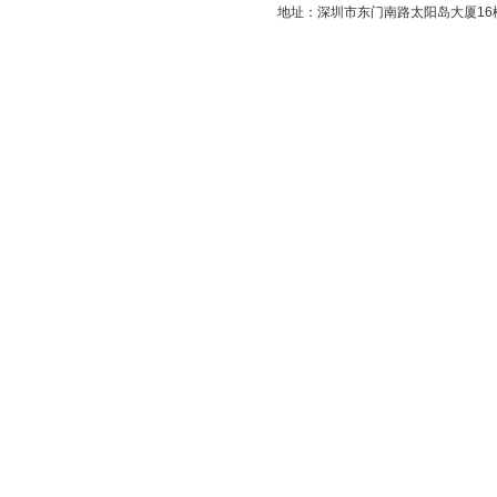
地址：深圳市东门南路太阳岛大厦16