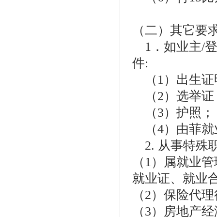
（二）其它要
1．如业主/
件:
（1）出生证
（2）选举证
（3）护照；
（4）由菲就
2. 从事特殊
（1）属就业
就业证、就业
（2）保险代
（3）房地产经