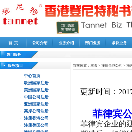
首 页
公司介绍
业务介绍
部门业务
条块业务
热门服务
高新技术企业认定审计
|
企业所得税汇算清缴申报鉴证
|
代理记账
|
深圳公司注销
|
财
服务项目
当前位置：
主页
>
注册全球公司
>
海
中心首页
欧洲国家注册
更新时间：
2017
美洲国家注册
中国公司注册
亚洲国家注册
菲律宾
离岸公司注册
注册香港公司
菲律宾企业的
注册美国公司