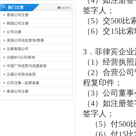
（4）如注册
热门文章
签字人；
香港公司注册
（5）交500比
韩国公司注册
（6）交15比
公司注册
美国公司信息查询/查册
注册泰国公司
3．菲律宾企
注册BVI公司查询
（1）经营执
中国广州优势与优惠政策
（2）合营公
注册公司营业执照
程复印件；
公司注册—刻章备案
（3）公司董
香港公司注册
（4）如注册
签字人；
（5）付500
（6）付15比