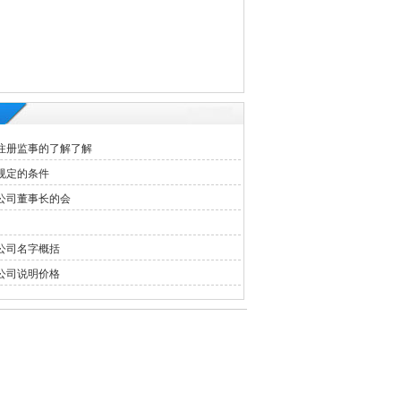
注册监事的了解了解
规定的条件
公司董事长的会
公司名字概括
公司说明价格