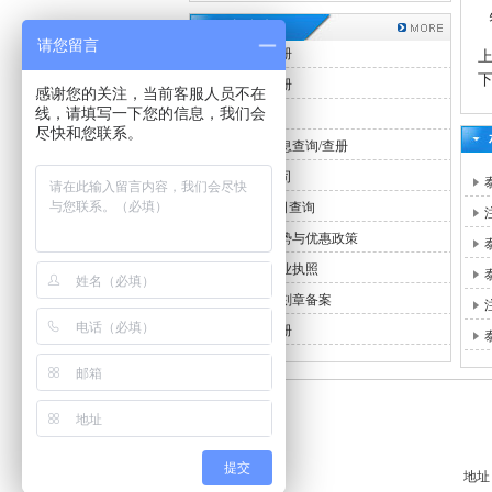
热门文章
请您留言
香港公司注册
韩国公司注册
感谢您的关注，当前客服人员不在
线，请填写一下您的信息，我们会
公司注册
尽快和您联系。
美国公司信息查询/查册
注册泰国公司
注册BVI公司查询
中国广州优势与优惠政策
注册公司营业执照
公司注册—刻章备案
香港公司注册
提交
地址