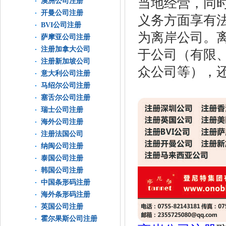
当地经营，同
澳洲公司注册
开曼公司注册
义务方面享有
BVI公司注册
为离岸公司。
萨摩亚公司注册
注册加拿大公司
于公司（有限
注册新加坡公司
众公司等），
意大利公司注册
马绍尔公司注册
塞舌尔公司注册
瑞士公司注册
海外公司注册
注册法国公司
纳闽公司注册
泰国公司注册
韩国公司注册
中国条形码注册
海外条形码注册
英国公司注册
霍尔果斯公司注册