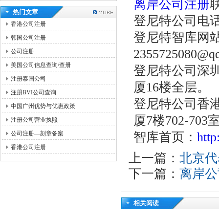
离岸公司注册
热门文章
登尼特公司电话：86
香港公司注册
登尼特智库网
韩国公司注册
2355725080@q
公司注册
美国公司信息查询/查册
登尼特公司深圳
注册泰国公司
厦16楼全层。
注册BVI公司查询
登尼特公司香港
中国广州优势与优惠政策
厦7楼702-70
注册公司营业执照
公司注册—刻章备案
智库首页：
htt
香港公司注册
上一篇：
北京代
下一篇：
离岸公
相关阅读