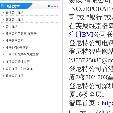
要以"有限公司"结
热门文章
INCORPOR
香港公司注册
司"或 "银行
韩国公司注册
在英属维京群
公司注册
注册BVI公司
联
美国公司信息查询/查册
注册泰国公司
登尼特公司电话：86
注册BVI公司查询
登尼特智库网站：w
中国广州优势与优惠政策
2355725080@q
注册公司营业执照
登尼特公司香港
公司注册—刻章备案
厦7楼702-703
香港公司注册
登尼特公司深圳
厦16楼全层。
智库首页：
htt