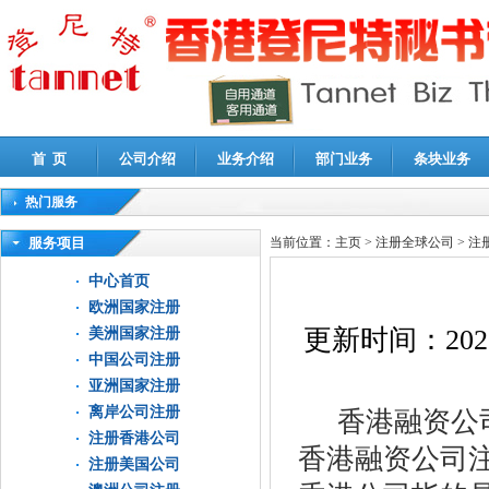
首 页
公司介绍
业务介绍
部门业务
条块业务
热门服务
高新技术企业认定审计
|
企业所得税汇算清缴申报鉴证
|
代理记账
|
深圳公司注销
|
财
服务项目
当前位置：
主页
>
注册全球公司
>
注
中心首页
欧洲国家注册
更新时间：
202
美洲国家注册
中国公司注册
亚洲国家注册
离岸公司注册
香港融资公司
注册香港公司
香港融资公司
注册美国公司