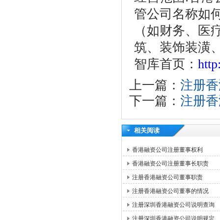
管公司名称如
（如财务、医
筑、装饰装潢
智库首页：
htt
上一篇：
注册香
下一篇：
注册香
相关阅读
香港融资公司注册董事权利
香港融资公司注册董事长职责
注册香港融资公司董事职责
注册香港融资公司董事的情况
注册深圳香港融资公司说明查询
注册深圳香港融资公司说明规定