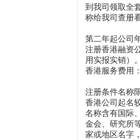
到我司领取全
称给我司查册
第二年起公司
注册香港融资
用实报实销）
香港服务费用
注册条件名称
香港公司起名
名称含有国际
金会、研究所
家或地区名字