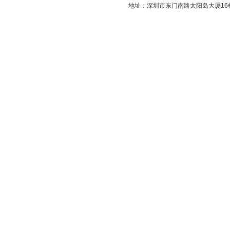
地址：深圳市东门南路太阳岛大厦16