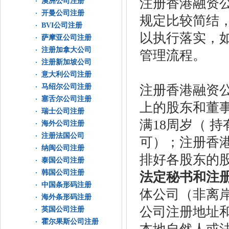
注册香港融资
澳洲公司注册
开曼公司注册
规定比较简结
BVI公司注册
以执行落实，
萨摩亚公司注册
注册加拿大公司
管理流程。
注册新加坡公司
意大利公司注册
马绍尔公司注册
注册香港融资
塞舌尔公司注册
上的股东和董
瑞士公司注册
满
18周岁（ 
海外公司注册
注册法国公司
可）；注册香
纳闽公司注册
排好各股东的
泰国公司注册
韩国公司注册
法定秘书和注
中国条形码注册
体公司（非离
海外条形码注册
公司注册地址
英国公司注册
霍尔果斯公司注册