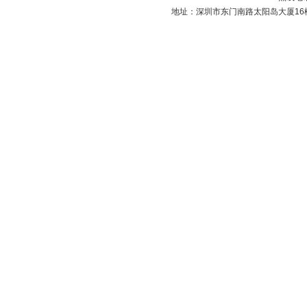
地址：深圳市东门南路太阳岛大厦16