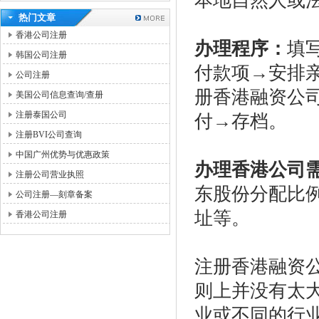
本地自然人或
热门文章
香港公司注册
办理程序：
填
韩国公司注册
付款项→安排
公司注册
册香港融资公
美国公司信息查询/查册
注册泰国公司
付→存档。
注册BVI公司查询
中国广州优势与优惠政策
办理香港公司
注册公司营业执照
东股份分配比
公司注册—刻章备案
址等。
香港公司注册
注册香港融资
则上并没有太
业或不同的行