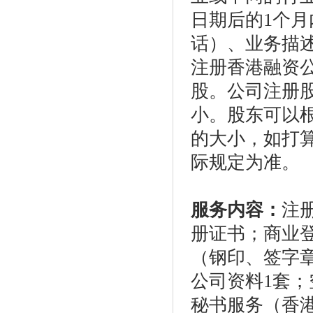
日期后的
1个
话）、业务描
注册香港融资
股。公司注册
小。股东可以
的大小，如打
际规定为准。
服务内容：
注
册证书；商业
（钢印、签字
公司资料1套；
秘书服务（香