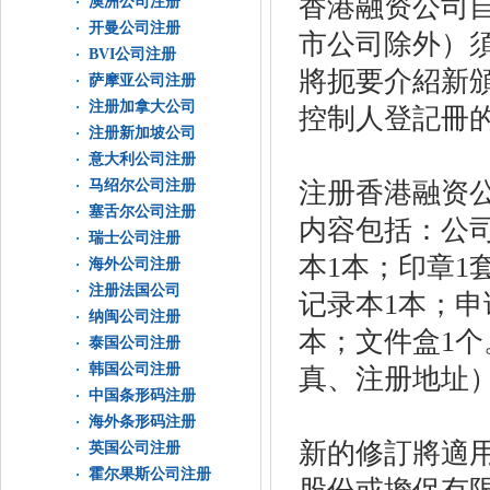
香港融资公司自
澳洲公司注册
开曼公司注册
市公司除外）
BVI公司注册
將扼要介紹新頒
萨摩亚公司注册
注册加拿大公司
控制人登記冊
注册新加坡公司
意大利公司注册
马绍尔公司注册
注册香港融资
塞舌尔公司注册
内容包括：公
瑞士公司注册
本
1
本；印章
1
海外公司注册
注册法国公司
记录本
1
本；申
纳闽公司注册
本；文件盒
1
个
泰国公司注册
韩国公司注册
真、注册地址
中国条形码注册
海外条形码注册
新的修訂將適
英国公司注册
霍尔果斯公司注册