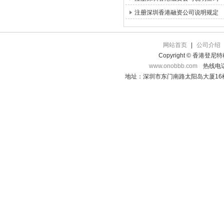
注册深圳香港融资公司说明规定
网站首页
|
公司介绍
Copyright © 香港登
www.onobbb.com
热线电话：
地址：深圳市东门南路太阳岛大厦16