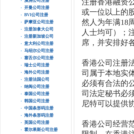
注册香港融资
澳洲公司注册
开曼公司注册
或一位以上的
BVI公司注册
然人为年满
18
萨摩亚公司注册
注册加拿大公司
人士均可）；
注册新加坡公司
席，并安排好
意大利公司注册
马绍尔公司注册
塞舌尔公司注册
香港公司注册
瑞士公司注册
司属于本地实
海外公司注册
注册法国公司
必须有合法的
纳闽公司注册
司法定秘书必
泰国公司注册
韩国公司注册
尼特可以提供
中国条形码注册
海外条形码注册
香港公司经营
英国公司注册
霍尔果斯公司注册