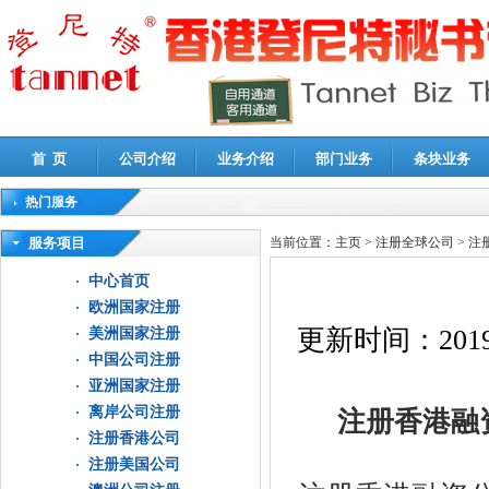
首 页
公司介绍
业务介绍
部门业务
条块业务
热门服务
高新技术企业认定审计
|
企业所得税汇算清缴申报鉴证
|
代理记账
|
深圳公司注销
|
财
服务项目
当前位置：
主页
>
注册全球公司
>
注
中心首页
欧洲国家注册
更新时间：
2019
美洲国家注册
中国公司注册
亚洲国家注册
离岸公司注册
注册香港融资
注册香港公司
注册美国公司