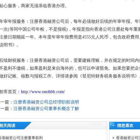
贴心服务，商家无须亲临香港办理。
年审年报服务：注册香港融资公司
后，每年必须做好后续的年审年报。年
一次
(等同中国公司年检，不是报税)，年报是指向香港公司注册处每年重
注册日期顺延一年。本年度年审年报费用是4555元人民币，包含政府费
说明书》。
后续财税服务：注册香港融资公司后，需要建账理账，并在规定的时间内
不盈利不缴税，如果盈利是来自海外的，也可以申请豁免。如果您要把企
做好记账、核数与报税工作。详情请参阅《登尼特财务税务服务说明书》
智库首页：
http://www.onobbb.com/
上一篇：
注册香港融资公司总经理职权说明
下一篇：
注册香港融资公司董事长概念了解
相关阅读
猜您喜欢
香港融资公司注册董事权利
香港融资公司