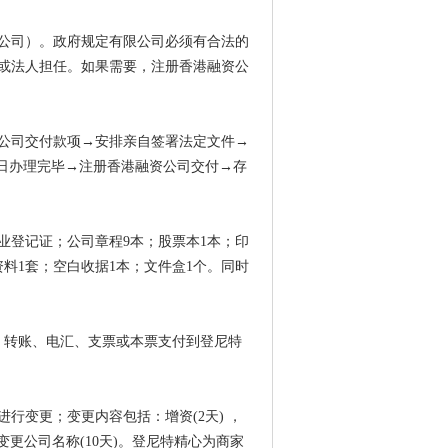
公司）。政府规定有限公司必须有合法的
或法人担任。如果需要，注册香港融资公
公司
交付款项
→安排亲自签署法定文件→
作日办理完毕→注册香港融资公司
交付
→存
业登记证；公司章程
9本；股票本1本；印
料1套；空白收据1本；文件盒1个。同时
金、转账、电汇、支票或本票支付到登尼特
进行变更；变更内容包括：增资
(2天) ，
)，变更公司名称(10天)。登尼特精心为商家