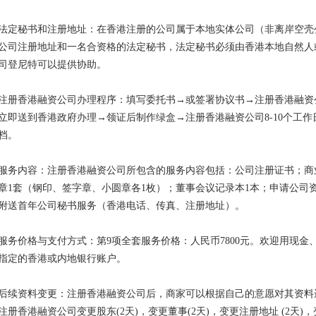
法定秘书和注册地址：在香港注册的公司属于本地实体公司（非离岸空壳
公司注册地址和一名合资格的法定秘书，法定秘书必须由香港本地自然人
司登尼特可以提供协助。
注册香港融资公司
办理程序：填写委托书
→或签署协议书→注册香港融资
立即送到香港政府办理→领证后制作绿盒→注册香港融资公司8-10个工
档。
服务内容：注册香港融资公司
所包含的服务内容包括：公司注册证书；商
章1套（钢印、签字章、小圆章各1枚）；董事会议记录本1本；申请公司资
附送首年公司秘书服务（香港电话、传真、注册地址）。
服务价格与支付方式：第
9项全套服务价格：人民币7800元。欢迎用现
指定的香港或内地银行账户。
后续资料变更：注册香港融资公司
后，商家可以根据自己的意愿对其资料
注册香港融资公司
变更股东
(2天)，变更董事(2天)，变更注册地址 (2天