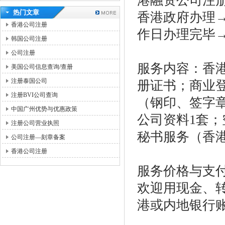
港融资公司注
热门文章
香港政府办理→
香港公司注册
作日办理完毕
韩国公司注册
公司注册
服务内容：香
美国公司信息查询/查册
注册泰国公司
册证书；商业
注册BVI公司查询
（钢印、签字
中国广州优势与优惠政策
公司资料1套；
注册公司营业执照
秘书服务（香
公司注册—刻章备案
香港公司注册
服务价格与支
欢迎用现金、
港或内地银行