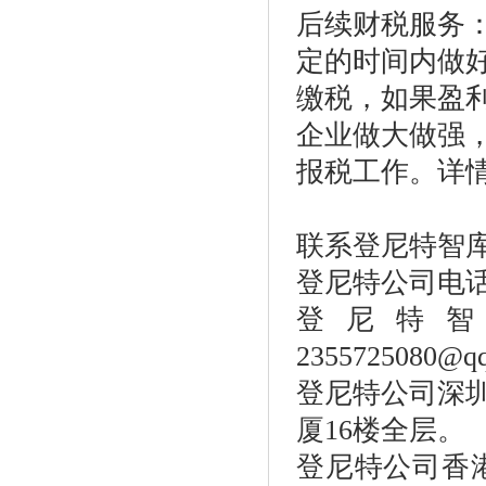
后续财税服务
定的时间内做
缴税，如果盈
企业做大做强
报税工作。详
联系登尼特智
登尼特公司电
登尼特
2355725080@q
登尼特公司深
厦16楼全层。
登尼特公司香