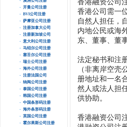
香港融资公司
澳洲公司注册
开曼公司注册
香港公司需一
BVI公司注册
自然人担任，
萨摩亚公司注册
注册加拿大公司
内地公民或海
注册新加坡公司
东、董事、董
意大利公司注册
马绍尔公司注册
塞舌尔公司注册
法定秘书和注
瑞士公司注册
（非离岸空壳
海外公司注册
注册法国公司
册地址和一名
纳闽公司注册
然人或法人担
泰国公司注册
韩国公司注册
供协助。
中国条形码注册
海外条形码注册
香港融资公司
英国公司注册
霍尔果斯公司注册