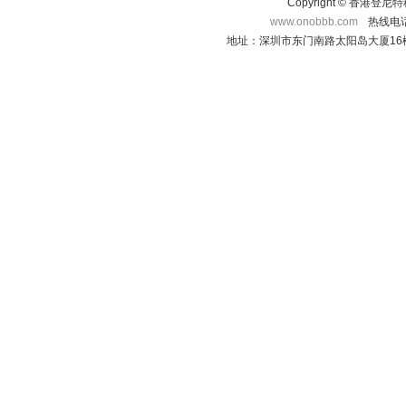
Copyright © 香港登
www.onobbb.com
热线电话：
地址：深圳市东门南路太阳岛大厦16