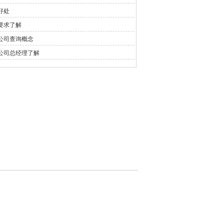
好处
要求了解
公司查询概念
公司总经理了解