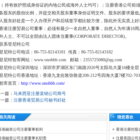
（ 持有效护照或身份证的内地公民或海外人士均可）；注册香港公司前
各股东的股份比例，并提交相关股东董事身份证明文件。股东的要求最低
人股东好处是一个人办理开户和后续签字都比较方便，除此外无实质上好
香港注册贸易公司董事：必须有最少一名自然人董事，自然人为年满18
外人士。不可以全部由法人团体当董事(CORPORATE DIRECTOR)。
联系登尼特公司
登尼特公司电话：86-755-82143181 传真：86-755-82143182
登尼特智库网站：www.onobbb.com 邮箱：2355725080@qq.com
登尼特公司深圳地址：深圳市罗湖区东门南路2020号太阳岛大厦16楼全层
登尼特公司香港地址：香港九龙佐敦弥敦道208-212号四海大厦7楼702-70
智库首页：
http://www.onobbb.com/
上一篇：
马来西亚注册直销公司商号
下一篇：
注册香港贸易公司秘书好处
相关阅读
猜您喜欢
香港融资公司注册董事权利
香港注册控股
香港融资公司注册董事长职责
注册美国公司