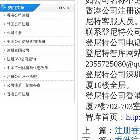
如公司名称不
热门文章
香港公司注册
香港公司注册
尼特客服人员
韩国公司注册
联系登尼特公
公司注册
登尼特公司电话：86
美国公司信息查询/查册
注册泰国公司
登尼特智库网站：w
注册BVI公司查询
2355725080@q
中国广州优势与优惠政策
登尼特公司深圳
注册公司营业执照
厦16楼全层。
公司注册—刻章备案
登尼特公司香港
香港公司注册
厦7楼702-703
智库首页：
htt
上一篇：
注册香