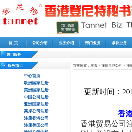
首 页
公司介绍
业务介绍
部门业务
条块业务
热门服务
高新技术企业认定审计
|
企业所得税汇算清缴申报鉴证
|
代理记账
|
深圳公司注销
|
财
服务项目
当前位置：
主页
>
注册全球公司
>
注
中心首页
欧洲国家注册
更新时间：
201
美洲国家注册
中国公司注册
亚洲国家注册
离岸公司注册
香
注册香港公司
香港贸易公司
注册美国公司