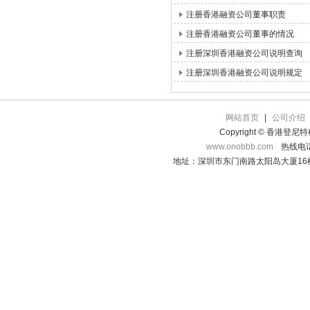
注册香港融资公司董事职责
注册香港融资公司董事的情况
注册深圳香港融资公司说明查询
注册深圳香港融资公司说明规定
网站首页
|
公司介绍
Copyright © 香港登
www.onobbb.com
热线电话：
地址：深圳市东门南路太阳岛大厦16