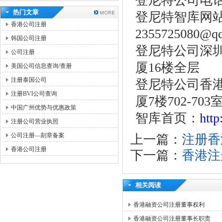
登尼特公司电话：86
热门文章
登尼特智库网站：w
香港公司注册
2355725080@q
韩国公司注册
登尼特公司深圳
公司注册
厦16楼全层
美国公司信息查询/查册
注册泰国公司
登尼特公司香港
注册BVI公司查询
厦7楼702-703
中国广州优势与优惠政策
智库首页：
htt
注册公司营业执照
公司注册—刻章备案
上一篇：
注册香
香港公司注册
下一篇：
香港注
相关阅读
香港融资公司注册董事权利
香港融资公司注册董事长职责