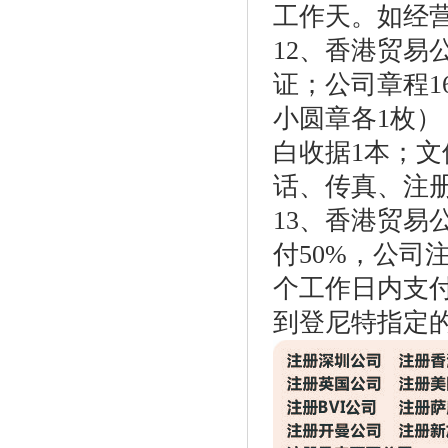
工作天。如经
12、香港贸
证；公司章程1
小圆章各1枚）
白收据1本；
话、传真、注
13、香港贸易
付50%，公司
个工作日内支
到登尼特指定