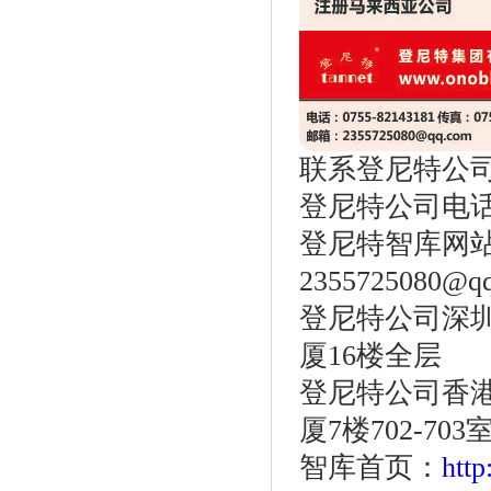
联系登尼特公
登尼特公司电话：86
登尼特智库网站：w
2355725080@q
登尼特公司深圳
厦16楼全层
登尼特公司香港
厦7楼702-703
智库首页：
htt