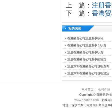
上一篇：
注册香
下一篇：
香港贸
相关阅读
香港融资公司注册董事权利
香港融资公司注册董事长职责
注册香港融资公司董事职责
注册香港融资公司董事的情况
注册深圳香港融资公司说明查询
注册深圳香港融资公司说明规定
网站首页
|
公司介绍
Copyright © 香港登
www.onobbb.com
热线电话：
地址：深圳市东门南路太阳岛大厦16