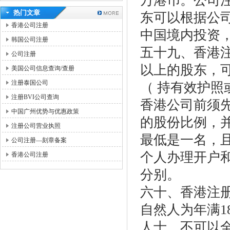
万港币。公司
热门文章
东可以根据公
香港公司注册
中国境内投资
韩国公司注册
五十九、香港
公司注册
以上的股东，
美国公司信息查询/查册
注册泰国公司
（ 持有效护
注册BVI公司查询
香港公司前须
中国广州优势与优惠政策
的股份比例，
注册公司营业执照
最低是一名，
公司注册—刻章备案
个人办理开户
香港公司注册
分别。
六十、香港注
自然人为年满
人士。不可以全