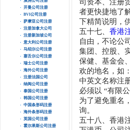
司资本、注册
澳洲公司注册
开曼公司注册
者更快捷地了
BVI公司注册
下精简说明，
萨摩亚公司注册
注册加拿大公司
五十七、
香港
注册新加坡公司
自由，不论公
意大利公司注册
马绍尔公司注册
集团、控股、
塞舌尔公司注册
保健、基金会
瑞士公司注册
欢的地名，如
海外公司注册
注册法国公司
中英文名称注
纳闽公司注册
必须以 “有限公
泰国公司注册
韩国公司注册
为了避免重名
中国条形码注册
询。
海外条形码注册
五十八、香港
英国公司注册
霍尔果斯公司注册