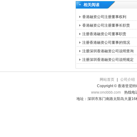
相关阅读
香港融资公司注册董事权利
香港融资公司注册董事长职责
注册香港融资公司董事职责
注册香港融资公司董事的情况
注册深圳香港融资公司说明查询
注册深圳香港融资公司说明规定
网站首页
|
公司介绍
Copyright © 香港登
www.onobbb.com
热线电话：
地址：深圳市东门南路太阳岛大厦16