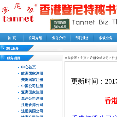
首 页
公司介绍
业务介绍
部门业务
条块业务
热门服务
高新技术企业认定审计
|
企业所得税汇算清缴申报鉴证
|
代理记账
|
深圳公司注销
|
财
服务项目
当前位置：
主页
>
注册全球公司
>
注
中心首页
欧洲国家注册
更新时间：
2017
美洲国家注册
中国公司注册
亚洲国家注册
离岸公司注册
香港
注册香港公司
注册美国公司