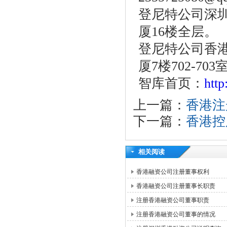
登尼特公司深圳
厦16楼全层。
登尼特公司香港
厦7楼702-703
智库首页：
htt
上一篇：
香港注
下一篇：
香港控
相关阅读
香港融资公司注册董事权利
香港融资公司注册董事长职责
注册香港融资公司董事职责
注册香港融资公司董事的情况