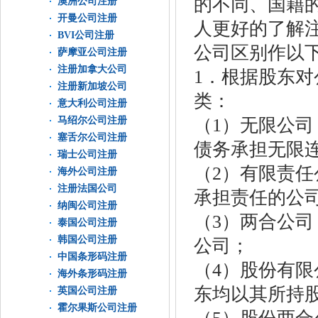
的不同、国籍
澳洲公司注册
开曼公司注册
人更好的了解
BVI公司注册
公司区别作以
萨摩亚公司注册
注册加拿大公司
1．根据股东
注册新加坡公司
类：
意大利公司注册
马绍尔公司注册
（1）无限公
塞舌尔公司注册
债务承担无限
瑞士公司注册
（2）有限责
海外公司注册
注册法国公司
承担责任的公
纳闽公司注册
（3）两合公
泰国公司注册
韩国公司注册
公司；
中国条形码注册
（4）股份有
海外条形码注册
东均以其所持
英国公司注册
霍尔果斯公司注册