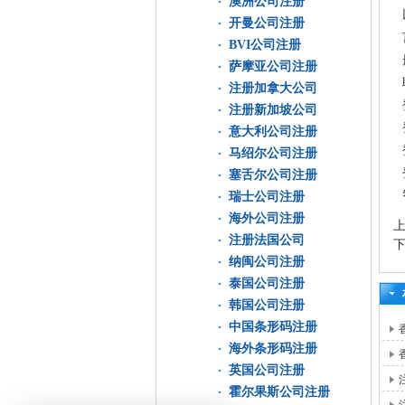
澳洲公司注册
开曼公司注册
BVI公司注册
萨摩亚公司注册
注册加拿大公司
注册新加坡公司
意大利公司注册
马绍尔公司注册
塞舌尔公司注册
瑞士公司注册
海外公司注册
注册法国公司
纳闽公司注册
泰国公司注册
韩国公司注册
中国条形码注册
海外条形码注册
英国公司注册
霍尔果斯公司注册