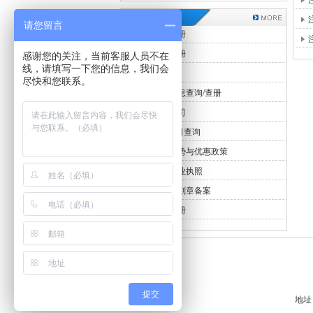
热门文章
请您留言
香港公司注册
韩国公司注册
感谢您的关注，当前客服人员不在
线，请填写一下您的信息，我们会
公司注册
尽快和您联系。
美国公司信息查询/查册
注册泰国公司
注册BVI公司查询
中国广州优势与优惠政策
注册公司营业执照
公司注册—刻章备案
香港公司注册
提交
地址