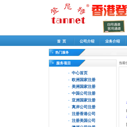
首 页
公司介绍
业务介绍
热门服务
高新技术企业认定审计
|
企业所得税汇算清缴申
服务项目
当前
中心首页
欧洲国家注册
美洲国家注册
中国公司注册
亚洲国家注册
离岸公司注册
注册香港公司
注册美国公司