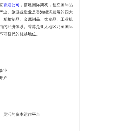
立
香港公司
，搭建国际架构，创立国际品
产业、旅游业造业是香港经济发展的四大
、塑胶制品、金属制品、饮食品、工业机
由的经济体系。香港是亚太地区乃至国际
不可替代的优越地位。
事业
开户
、灵活的资本运作平台