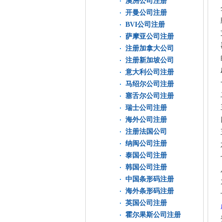
澳洲公司注册
开曼公司注册
BVI公司注册
萨摩亚公司注册
注册加拿大公司
注册新加坡公司
意大利公司注册
马绍尔公司注册
塞舌尔公司注册
瑞士公司注册
海外公司注册
注册法国公司
纳闽公司注册
泰国公司注册
韩国公司注册
中国条形码注册
海外条形码注册
英国公司注册
霍尔果斯公司注册