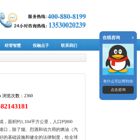
在线咨询
x
经管智慧
投融点子
联系我们
有什么可以帮到你
点击咨询
m
浏览次数：2360
2143181
，面积约1,104平方公里，人口约800
港口，除了烟、烈酒和动力用的燃油（汽
好的基础设施和健全的法律制度，给全球