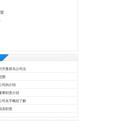
3室
。
对开曼群岛公司法
范围
公司的介绍
董事职责介绍
公司名字概括了解
股东职责