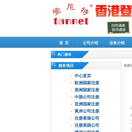
首 页
公司介绍
业务介绍
热门服务
高新技术企业认定审计
|
企业所得税汇算清缴申
服务项目
当前
中心首页
欧洲国家注册
美洲国家注册
中国公司注册
亚洲国家注册
离岸公司注册
注册香港公司
注册美国公司