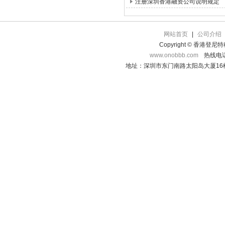
注册深圳香港融资公司说明规定
网站首页
|
公司介绍
Copyright © 香港登
www.onobbb.com
热线电话：
地址：深圳市东门南路太阳岛大厦16