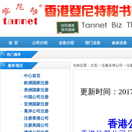
首 页
公司介绍
业务介绍
部门业务
条块业务
热门服务
高新技术企业认定审计
|
企业所得税汇算清缴申报鉴证
|
代理记账
|
深圳公司注销
|
财
服务项目
当前位置：
主页
>
注册全球公司
>
注
中心首页
欧洲国家注册
更新时间：
2017
美洲国家注册
中国公司注册
亚洲国家注册
离岸公司注册
注册香港公司
香港
注册美国公司