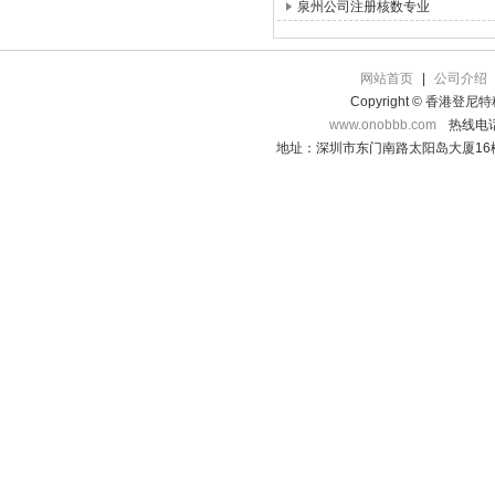
泉州公司注册核数专业
网站首页
|
公司介绍
Copyright © 香港登
www.onobbb.com
热线电话：
地址：深圳市东门南路太阳岛大厦16